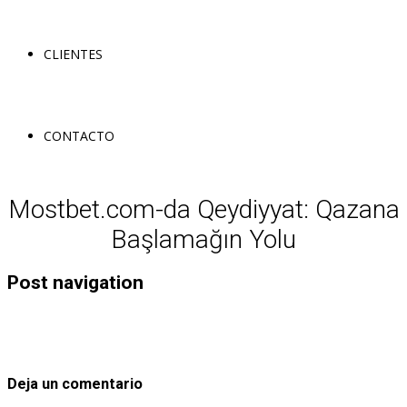
CLIENTES
CONTACTO
Mostbet.com-da Qeydiyyat: Qazana
Başlamağın Yolu
Post navigation
←
Бонусы и акции Pin-Up: Как скачать условия игры
эффективно
Mostbet az yükle: Fərqli əməliyyat sistemləri ilə
uyğunluq
→
Deja un comentario