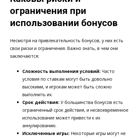
ограничения при
использовании бонусов
Несмотря на привлекательность бонусов, у них есть
свои риски и ограничения. Важно знать, в чем они
заключаются:
Сложность выполнения условий:
Часто
условия по ставкам могут быть довольно
высокими, и игрокам может быть сложно
выполнить их.
Срок действия:
У большинства бонусов есть
ограниченный срок действия, и несвоевременное
использование может привести к их
аннулированию.
Исключенные игры:
Некоторые игры могут не