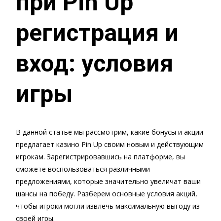
при Pin Up
регистрация и
вход: условия
игры
В данной статье мы рассмотрим, какие бонусы и акции
предлагает казино Pin Up своим новым и действующим
игрокам. Зарегистрировавшись на платформе, вы
сможете воспользоваться различными
предложениями, которые значительно увеличат ваши
шансы на победу. Разберем основные условия акций,
чтобы игроки могли извлечь максимальную выгоду из
своей игры.