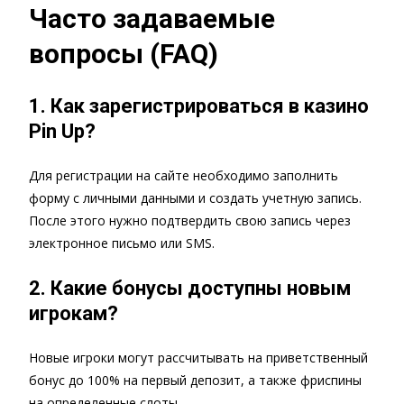
Часто задаваемые
вопросы (FAQ)
1. Как зарегистрироваться в казино
Pin Up?
Для регистрации на сайте необходимо заполнить
форму с личными данными и создать учетную запись.
После этого нужно подтвердить свою запись через
электронное письмо или SMS.
2. Какие бонусы доступны новым
игрокам?
Новые игроки могут рассчитывать на приветственный
бонус до 100% на первый депозит, а также фриспины
на определенные слоты.