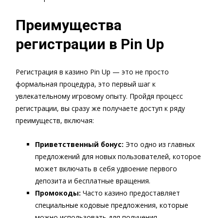
Преимущества
регистрации в Pin Up
Регистрация в казино Pin Up — это не просто
формальная процедура, это первый шаг к
увлекательному игровому опыту. Пройдя процесс
регистрации, вы сразу же получаете доступ к ряду
преимуществ, включая:
Приветственный бонус:
Это одно из главных
предложений для новых пользователей, которое
может включать в себя удвоение первого
депозита и бесплатные вращения.
Промокоды:
Часто казино предоставляет
специальные кодовые предложения, которые
можно использовать для получения