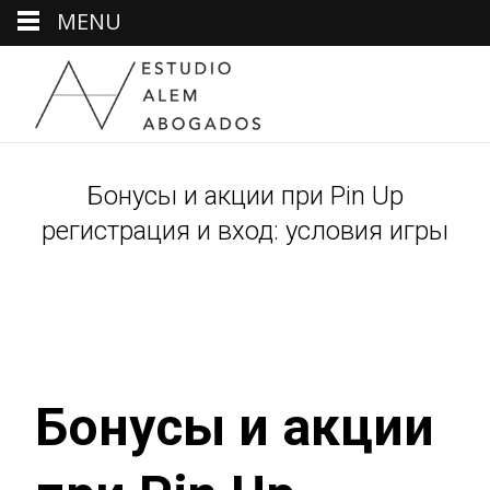
MENU
Бонусы и акции при Pin Up
регистрация и вход: условия игры
Бонусы и акции