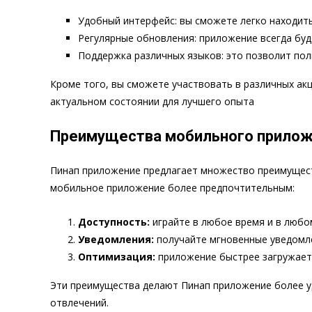
Удобный интерфейс: вы сможете легко находить
Регулярные обновления: приложение всегда буд
Поддержка различных языков: это позволит пол
Кроме того, вы сможете участвовать в различных акц
актуальном состоянии для лучшего опыта
Pin Up kz с
Преимущества мобильного прилож
Пинап приложение предлагает множество преимущест
мобильное приложение более предпочтительным:
Доступность:
играйте в любое время и в любо
Уведомления:
получайте мгновенные уведомле
Оптимизация:
приложение быстрее загружаетс
Эти преимущества делают Пинап приложение более уд
отвлечений.