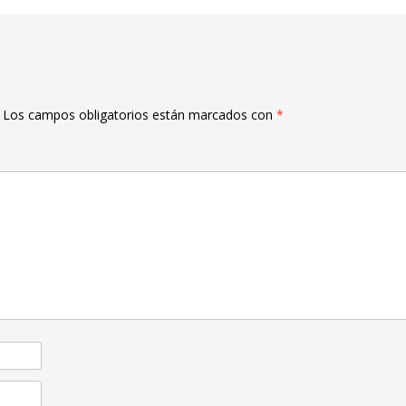
Los campos obligatorios están marcados con
*