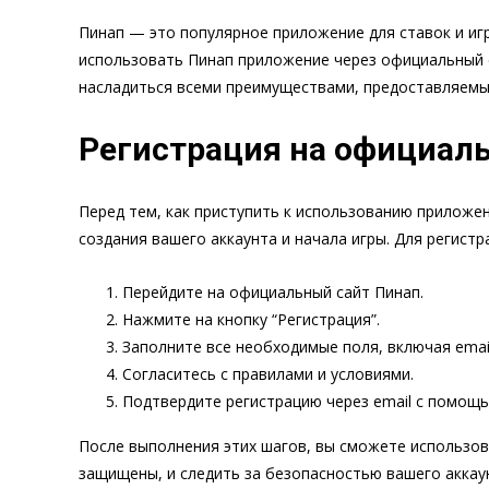
Пинап — это популярное приложение для ставок и иг
использовать Пинап приложение через официальный 
насладиться всеми преимуществами, предоставляем
Регистрация на официал
Перед тем, как приступить к использованию приложе
создания вашего аккаунта и начала игры. Для регис
Перейдите на официальный сайт Пинап.
Нажмите на кнопку “Регистрация”.
Заполните все необходимые поля, включая email
Согласитесь с правилами и условиями.
Подтвердите регистрацию через email с помощь
После выполнения этих шагов, вы сможете использов
защищены, и следить за безопасностью вашего аккау