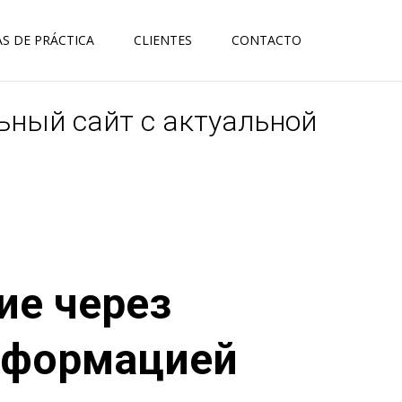
AS DE PRÁCTICA
CLIENTES
CONTACTO
ьный сайт с актуальной
ие через
нформацией