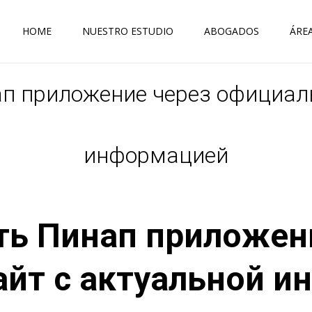
HOME
NUESTRO ESTUDIO
ABOGADOS
ÁRE
п приложение через официал
информацией
ть Пинап приложен
йт с актуальной и