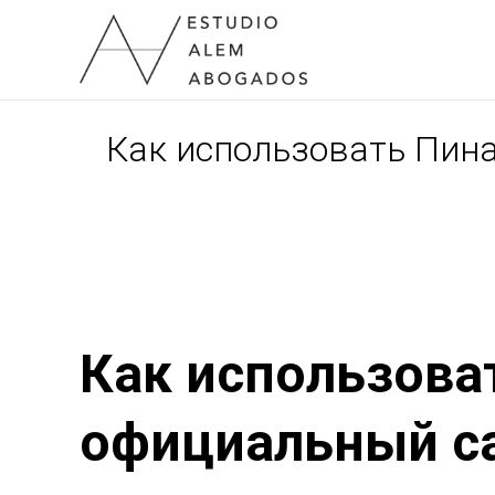
Как использовать Пина
Как использова
официальный са