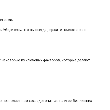
играми.
. Убедитесь, что вы всегда держите приложение в
т некоторые из ключевых факторов, которые делают
о позволяет вам сосредоточиться на игре без лишних