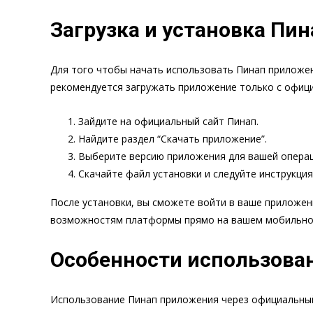
Загрузка и установка Пи
Для того чтобы начать использовать Пинап приложен
рекомендуется загружать приложение только с официа
Зайдите на официальный сайт Пинап.
Найдите раздел “Скачать приложение”.
Выберите версию приложения для вашей операци
Скачайте файл установки и следуйте инструкция
После установки, вы сможете войти в ваше приложени
возможностям платформы прямо на вашем мобильном
Особенности использова
Использование Пинап приложения через официальный 