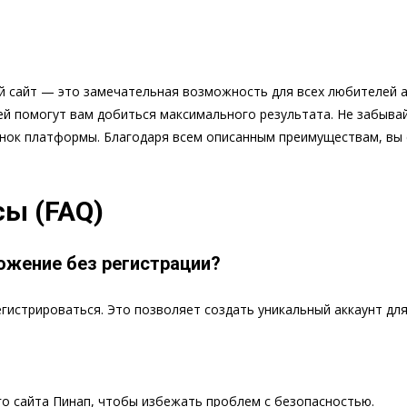
сайт — это замечательная возможность для всех любителей аза
ей помогут вам добиться максимального результата. Не забыва
инок платформы. Благодаря всем описанным преимуществам, вы
ы (FAQ)
ожение без регистрации?
истрироваться. Это позволяет создать уникальный аккаунт для 
о сайта Пинап, чтобы избежать проблем с безопасностью.