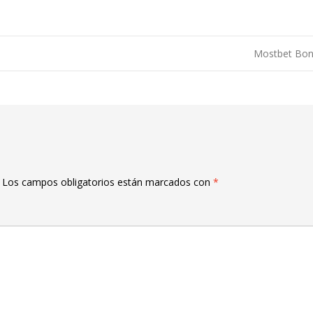
Mostbet Bonu
Los campos obligatorios están marcados con
*