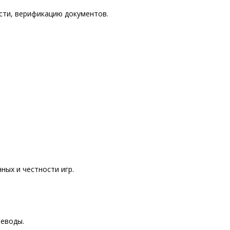
сти, верификацию документов.
ных и честности игр.
реводы.