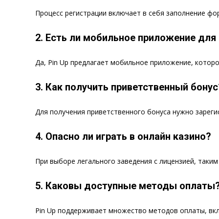
Процесс регистрации включает в себя заполнение фо
2. Есть ли мобильное приложение для 
Да, Pin Up предлагает мобильное приложение, которо
3. Как получить приветственный бонус
Для получения приветственного бонуса нужно зарегис
4. Опасно ли играть в онлайн казино?
При выборе легального заведения с лицензией, таким 
5. Каковы доступные методы оплаты
Pin Up поддерживает множество методов оплаты, вкл