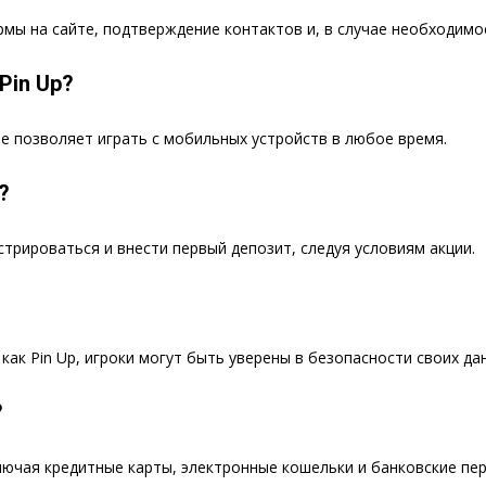
рмы на сайте, подтверждение контактов и, в случае необходимо
Pin Up?
е позволяет играть с мобильных устройств в любое время.
?
трироваться и внести первый депозит, следуя условиям акции.
как Pin Up, игроки могут быть уверены в безопасности своих дан
?
ючая кредитные карты, электронные кошельки и банковские пе